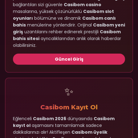
bağlantıları sizi güvenle
Casibom casino
masalarına, yüksek çözünürlüklü
Casibom slot
oyunları
bölümüne ve dinamik
Casibom canlı
bahis
menülerine yönlendirir. Orijinal
Casibom yeni
giriş
uzantılarını rehber edinerek prestijli
Casibom
bahis sitesi
ayrıcalıklarından anlık olarak haberdar
olabilirsiniz.
Güncel Giriş
✨
Casibom Kayıt Ol
Eğlenceli
Casibom 2026
dünyasında
Casibom
kayıt ol
aşamasını tamamlamak sadece
dakikalarınızı alır! Aktifleşen
Casibom üyelik