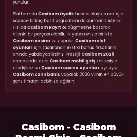
sunulur.
Platformda
Casibom üyelik
hesabı oluşturmak için
sadece birkaç basit bilgi satırını doldurmanız istenir.
Hızlıca
Casibom kayıt ol
düğmesine basarak
ailenin bir parçası olabilir, ilk yatırımınızla birlikte
Casibom casino
ve popüler
Casibom slot
oyunları
için tasarlanan ekstra bonus fırsatlarını
anında yakalayabilirsiniz. Prestijli
Casibom 2026
arenasında, akıcı
Casibom mobil giriş
kalitesiyle
dilediğiniz an
Casibom casino oyunları
oynayıp
Casibom canlı bahis
yaparak 2026 yılının en büyük
şans fırsatını cebinize sığdırın.
Casibom - Casibom