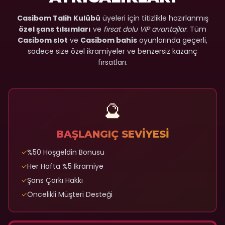
Casibom Talih Kulübü
üyeleri için titizlikle hazırlanmış
özel şans tılsımları
ve
fırsat dolu VIP avantajlar
. Tüm
Casibom slot
ve
Casibom bahis
oyunlarında geçerli,
sadece size özel ikramiyeler ve benzersiz kazanç
fırsatları.
🔮
BAŞLANGIÇ SEVİYESİ
✓
%50 Hoşgeldin Bonusu
✓
Her Hafta %5 İkramiye
✓
Şans Çarkı Hakkı
✓
Öncelikli Müşteri Desteği