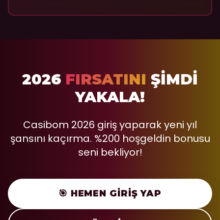
2026
FIRSATINI
ŞİMDİ
YAKALA!
Casibom 2026 giriş yaparak yeni yıl
şansını kaçırma. %200 hoşgeldin bonusu
seni bekliyor!
🎯 HEMEN GİRİŞ YAP