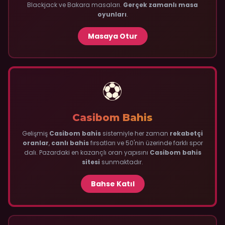
Blackjack ve Bakara masaları.
Gerçek zamanlı masa
oyunları
.
Masaya Otur
⚽
Casibom Bahis
Gelişmiş
Casibom bahis
sistemiyle her zaman
rekabetçi
oranlar
,
canlı bahis
fırsatları ve 50'nin üzerinde farklı spor
dalı. Pazardaki en kazançlı oran yapısını
Casibom bahis
sitesi
sunmaktadır.
Bahse Katıl