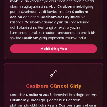
mobil giriş
kanallarıyla akıllı cihazlarınızdan anında
ulaşım sağlayabilirsiniz. Akıcı
Casibom mobil giriş
paneli üzerinden vakit kaybetmeden
Casibom
casino
odalarına,
Casibom slot oyunları
ve
kazançlı
Casibom casino oyunları
masalarına
dahil olabilirsiniz. Herhangi bir ekstra yazılım
kurmanıza gerek kalmadan tarayıcınızdan pratik bir
şekilde
Casibom giriş
yapmanız mümkündür.
Mobil Giriş Yap
🔗
Casibom Güncel Giriş
Kesintisiz
Casibom 2026
deneyimi için doğrulanmış
Casibom güncel giriş
adresini kullanarak
platformda aktif kalın. Resmi
Casibom güncel giriş