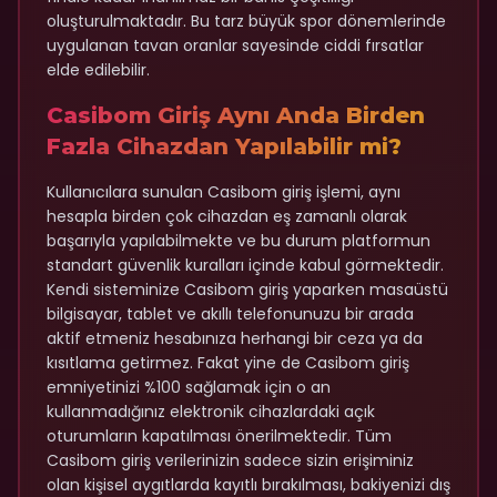
oluşturulmaktadır. Bu tarz büyük spor dönemlerinde
uygulanan tavan oranlar sayesinde ciddi fırsatlar
elde edilebilir.
Casibom Giriş Aynı Anda Birden
Fazla Cihazdan Yapılabilir mi?
Kullanıcılara sunulan Casibom giriş işlemi, aynı
hesapla birden çok cihazdan eş zamanlı olarak
başarıyla yapılabilmekte ve bu durum platformun
standart güvenlik kuralları içinde kabul görmektedir.
Kendi sisteminize Casibom giriş yaparken masaüstü
bilgisayar, tablet ve akıllı telefonunuzu bir arada
aktif etmeniz hesabınıza herhangi bir ceza ya da
kısıtlama getirmez. Fakat yine de Casibom giriş
emniyetinizi %100 sağlamak için o an
kullanmadığınız elektronik cihazlardaki açık
oturumların kapatılması önerilmektedir. Tüm
Casibom giriş verilerinizin sadece sizin erişiminiz
olan kişisel aygıtlarda kayıtlı bırakılması, bakiyenizi dış