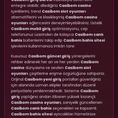
entegre olabilir; dilediğiniz
Casibom casino
içeriklerini, trend
Casibom slot oyunları
alternatiflerini ve klasikleşmiş
Casibom casino
oyunları
eğlencesini deneyimleyebilirsiniz. Üstelik
Casibom mobil giriş
optimizasyonu, cep
telefonunuz üzerinden de kolayca
Casibom canlı
bahis
bültenlerini takip edip
Casibom bahis sitesi
işlevlerini kullanmanıza imkân tanır.
Kusursuz
Casibom güncel giriş
yönergelerini
rehber edinerek her an ve her yerden
Casibom
casino
dünyasına ve sevilen
Casibom slot
oyunları
çeşitlerine erişme özgürlüğüne sahipsiniz.
Orijinal
Casibom yeni giriş
portalları güvenliğiniz
için alanında uzman ekipler tarafından düzenli
periyotlarla yenilenmektedir. Sisteme
Casibom
giriş
yaptığınız andan itibaren yüksek kazançlı
Casibom casino oyunları
, saniyelik güncellenen
Casibom canlı bahis
seçenekleri ve kapsamlı
Casibom bahis sitesi
ayrıcalıkları hizmetinize