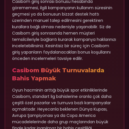
Casibom giriş sonrası bonusu hesabında
görememesi, ilgili kampanyanın kullanım süresinin
geçmesi ya da bonusun bizzat destek hattı
üzerinden manuel talep edilmesini gerektiren
kurallara bağlı olması nedeniyle yaşanabilir. Siz de
Casibom giriş sonrasında hemen müşteri
temsilcileriyle bağlantı kurarak kampanya haklarınızı
inceletebilirsiniz. Kesintisiz bir süreç için Casibom
giriş yapanların faydalanacakları bonus koşullarını
önceden incelemeleri tavsiye edilir.
Casibom Büyük Turnuvalarda
Bahis Yapmak
Oyun hacminin arttığı büyük spor etkinliklerinde
Casibom, standart lig bahislerine oranla çok daha
çeşitli özel pazarlar ve turnuva bazlı kampanyalar
açmaktadır. Heyecanla beklenen Dünya Kupası,
Avrupa Şampiyonası ya da Copa America
mücadelelerinde daha grup maçlarından büyük
finale kadar inanılmaz bir bahis çeşitliliği