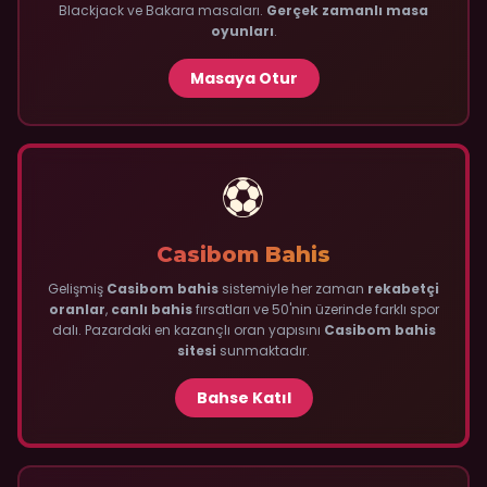
Blackjack ve Bakara masaları.
Gerçek zamanlı masa
oyunları
.
Masaya Otur
⚽
Casibom Bahis
Gelişmiş
Casibom bahis
sistemiyle her zaman
rekabetçi
oranlar
,
canlı bahis
fırsatları ve 50'nin üzerinde farklı spor
dalı. Pazardaki en kazançlı oran yapısını
Casibom bahis
sitesi
sunmaktadır.
Bahse Katıl