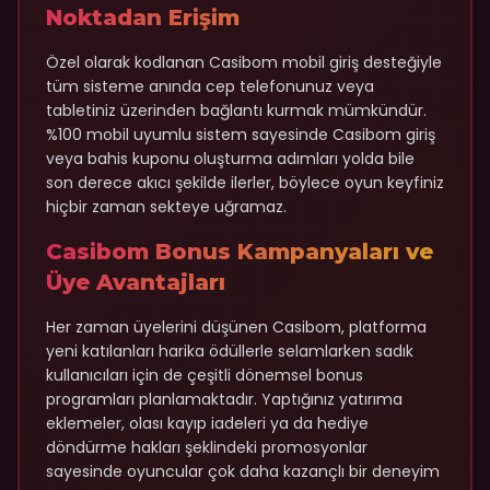
Noktadan Erişim
Özel olarak kodlanan Casibom mobil giriş desteğiyle
tüm sisteme anında cep telefonunuz veya
tabletiniz üzerinden bağlantı kurmak mümkündür.
%100 mobil uyumlu sistem sayesinde Casibom giriş
veya bahis kuponu oluşturma adımları yolda bile
son derece akıcı şekilde ilerler, böylece oyun keyfiniz
hiçbir zaman sekteye uğramaz.
Casibom Bonus Kampanyaları ve
Üye Avantajları
Her zaman üyelerini düşünen Casibom, platforma
yeni katılanları harika ödüllerle selamlarken sadık
kullanıcıları için de çeşitli dönemsel bonus
programları planlamaktadır. Yaptığınız yatırıma
eklemeler, olası kayıp iadeleri ya da hediye
döndürme hakları şeklindeki promosyonlar
sayesinde oyuncular çok daha kazançlı bir deneyim