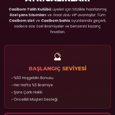
Casibom Talih Kulübü
üyeleri için titizlikle hazırlanmış
özel şans tılsımları
ve
fırsat dolu VIP avantajlar
. Tüm
Casibom slot
ve
Casibom bahis
oyunlarında geçerli,
sadece size özel ikramiyeler ve benzersiz kazanç
fırsatları.
🔮
BAŞLANGIÇ SEVİYESİ
✓
%50 Hoşgeldin Bonusu
✓
Her Hafta %5 İkramiye
✓
Şans Çarkı Hakkı
✓
Öncelikli Müşteri Desteği