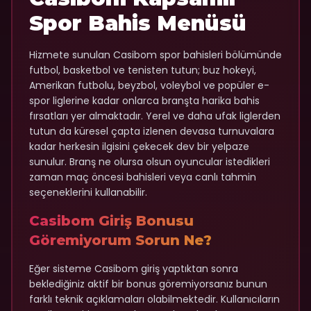
Spor Bahis Menüsü
Hizmete sunulan Casibom spor bahisleri bölümünde
futbol, basketbol ve tenisten tutun; buz hokeyi,
Amerikan futbolu, beyzbol, voleybol ve popüler e-
spor liglerine kadar onlarca branşta harika bahis
fırsatları yer almaktadır. Yerel ve daha ufak liglerden
tutun da küresel çapta izlenen devasa turnuvalara
kadar herkesin ilgisini çekecek dev bir yelpaze
sunulur. Branş ne olursa olsun oyuncular istedikleri
zaman maç öncesi bahisleri veya canlı tahmin
seçeneklerini kullanabilir.
Casibom Giriş Bonusu
Göremiyorum Sorun Ne?
Eğer sisteme Casibom giriş yaptıktan sonra
beklediğiniz aktif bir bonus göremiyorsanız bunun
farklı teknik açıklamaları olabilmektedir. Kullanıcıların