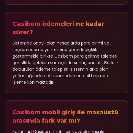
Casibom ödemeleri ne kadar
sürer?
Sistemde onaylı olan hesaplarda para birimi ve
seçilen ödeme yöntemine göre değişiklik
göstermekle birlikte Casibom para çekme talepleri
genellikle çok kısa süre içinde sonuçlandırılır. Eksiksiz
doldurulan ödeme talepleri, sistemin arka plan
yoğunluğundan etkilenmeden en acil biçimde
işleme konmaktadır.
Casibom mobil giriş ile masaüstü
arasında fark var mı?
Kullanılan Casibom mobil giriş uygulaması ile