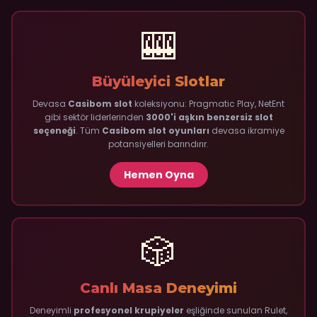
🎰
Büyüleyici Slotlar
Devasa
Casibom slot
koleksiyonu: Pragmatic Play, NetEnt
gibi sektör liderlerinden
3000'i aşkın benzersiz slot
seçeneği
. Tüm
Casibom slot oyunları
devasa ikramiye
potansiyelleri barındırır.
Hemen Oyna
🎲
Canlı Masa Deneyimi
Deneyimli
profesyonel krupiyeler
eşliğinde sunulan Rulet,