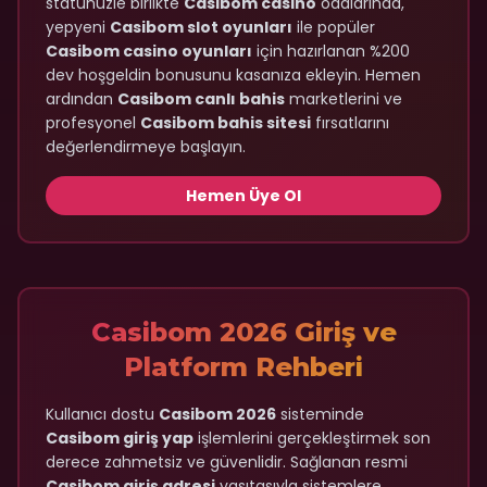
statünüzle birlikte
Casibom casino
odalarında,
yepyeni
Casibom slot oyunları
ile popüler
Casibom casino oyunları
için hazırlanan %200
dev hoşgeldin bonusunu kasanıza ekleyin. Hemen
ardından
Casibom canlı bahis
marketlerini ve
profesyonel
Casibom bahis sitesi
fırsatlarını
değerlendirmeye başlayın.
Hemen Üye Ol
Casibom 2026 Giriş ve
Platform Rehberi
Kullanıcı dostu
Casibom 2026
sisteminde
Casibom giriş yap
işlemlerini gerçekleştirmek son
derece zahmetsiz ve güvenlidir. Sağlanan resmi
Casibom giriş adresi
vasıtasıyla sistemlere