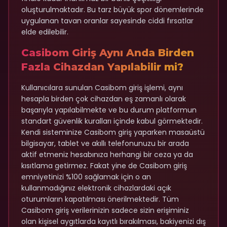
oluşturulmaktadır. Bu tarz büyük spor dönemlerinde
uygulanan tavan oranlar sayesinde ciddi fırsatlar
elde edilebilir.
Casibom Giriş Aynı Anda Birden
Fazla Cihazdan Yapılabilir mi?
Kullanıcılara sunulan Casibom giriş işlemi, aynı
hesapla birden çok cihazdan eş zamanlı olarak
başarıyla yapılabilmekte ve bu durum platformun
standart güvenlik kuralları içinde kabul görmektedir.
Kendi sisteminize Casibom giriş yaparken masaüstü
bilgisayar, tablet ve akıllı telefonunuzu bir arada
aktif etmeniz hesabınıza herhangi bir ceza ya da
kısıtlama getirmez. Fakat yine de Casibom giriş
emniyetinizi %100 sağlamak için o an
kullanmadığınız elektronik cihazlardaki açık
oturumların kapatılması önerilmektedir. Tüm
Casibom giriş verilerinizin sadece sizin erişiminiz
olan kişisel aygıtlarda kayıtlı bırakılması, bakiyenizi dış