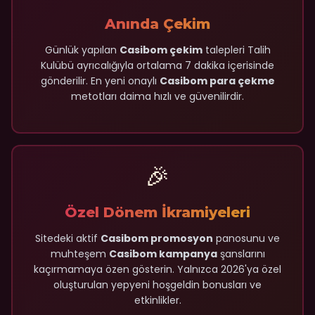
Anında Çekim
Günlük yapılan
Casibom çekim
talepleri Talih
Kulübü ayrıcalığıyla ortalama 7 dakika içerisinde
gönderilir. En yeni onaylı
Casibom para çekme
metotları daima hızlı ve güvenilirdir.
🎉
Özel Dönem İkramiyeleri
Sitedeki aktif
Casibom promosyon
panosunu ve
muhteşem
Casibom kampanya
şanslarını
kaçırmamaya özen gösterin. Yalnızca 2026'ya özel
oluşturulan yepyeni hoşgeldin bonusları ve
etkinlikler.