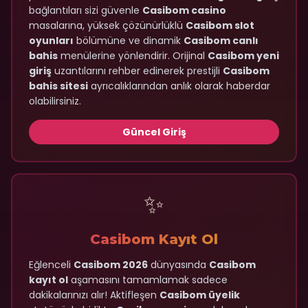
bağlantıları sizi güvenle
Casibom casino
masalarına, yüksek çözünürlüklü
Casibom slot
oyunları
bölümüne ve dinamik
Casibom canlı
bahis
menülerine yönlendirir. Orijinal
Casibom yeni
giriş
uzantılarını rehber edinerek prestijli
Casibom
bahis sitesi
ayrıcalıklarından anlık olarak haberdar
olabilirsiniz.
Güncel Giriş
✨
Casibom Kayıt Ol
Eğlenceli
Casibom 2026
dünyasında
Casibom
kayıt ol
aşamasını tamamlamak sadece
dakikalarınızı alır! Aktifleşen
Casibom üyelik