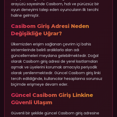
arayüzü sayesinde Casibom, hızlı ve pürüzsüz bir
oyun deneyimi talep eden oyuncuların ilk tercihi
haline gelmiştir.
Casibom Giriş Adresi Neden
Değişikliğe Uğrar?
Ülkemizden erişim sağlanan çevrim içi bahis
sistemlerinde belirli aralıklarla alan adı
güncellemeleri meydana gelebilmektedir. Doğal
olarak Casibom giriş adresi de yerel kısıtlamaları
aşmak ve üyelerini korumak amacıyla periyodik
olarak yenilenmektedir. Güncel Casibom giriş linki
tercih edildiğinde, kullanıcılar hesaplarına sorunsuz
biçimde erişmeye devam eder.
Güncel Casibom Giriş Linkine
Güvenli Ulaşım
Güvenli bir şekilde güncel Casibom giriş adresine