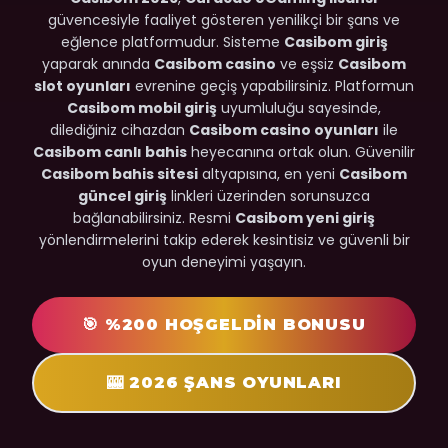
güvencesiyle faaliyet gösteren yenilikçi bir şans ve
eğlence platformudur. Sisteme
Casibom giriş
yaparak anında
Casibom casino
ve eşsiz
Casibom
slot oyunları
evrenine geçiş yapabilirsiniz. Platformun
Casibom mobil giriş
uyumluluğu sayesinde,
dilediğiniz cihazdan
Casibom casino oyunları
ile
Casibom canlı bahis
heyecanına ortak olun. Güvenilir
Casibom bahis sitesi
altyapısına, en yeni
Casibom
güncel giriş
linkleri üzerinden sorunsuzca
bağlanabilirsiniz. Resmi
Casibom yeni giriş
yönlendirmelerini takip ederek kesintisiz ve güvenli bir
oyun deneyimi yaşayın.
🎯 %200 HOŞGELDİN BONUSU
🎰 2026 ŞANS OYUNLARI